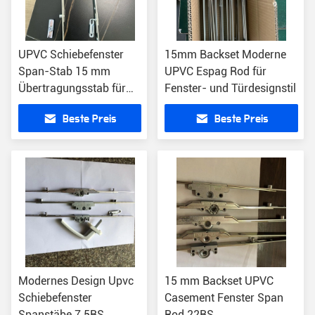
UPVC Schiebefenster
15mm Backset Moderne
Span-Stab 15 mm
UPVC Espag Rod für
Übertragungsstab für
Fenster- und Türdesignstil
individuelle
Beste Preis
Beste Preis
Anforderungen
Modernes Design Upvc
15 mm Backset UPVC
Schiebefenster
Casement Fenster Span
Spanstäbe 7.5BS
Rod 22BS