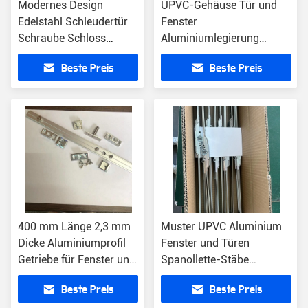
Modernes Design
UPVC-Gehäuse Tür und
Edelstahl Schleudertür
Fenster
Schraube Schloss
Aluminiumlegierung
Verbergen Einfügen
Übertragungsstange für
Beste Preis
Beste Preis
Schleudertür Schraube
200-1600mm Länge
400 mm Länge 2,3 mm
Muster UPVC Aluminium
Dicke Aluminiumprofil
Fenster und Türen
Getriebe für Fenster und
Spanollette-Stäbe
Tür
Übertragungslänge 400-
Beste Preis
Beste Preis
2000mm