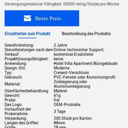
Versorgungsmaterial-Fähigkeit: 50000-teilig/Stücke pro Woche
Beste Preis
Einzelheiten zum Produkt
Beschreibung des Produkts
Gewährleistung:
2 Jahre
Dienstleistungen nach dem
Online-technischer Support,
Verkauf:
kostenlose Ersatzteile
Projektlösungsfähigkeit:
keine
Anwendung:
Hotel Villa Apartment Bürogebäude
Design-Stil:
Moderne
Typ:
Cresent-Verschluss
Gebrauch:
PVC-Fenster oder Aluminiumprofil
Zinklegierung oder
Material:
Aluminiumlegierung
Oberflächenbehandlung:
Malerei
Gewicht:
61g
Probe:
frei
Das Logo:
OEM-Produkte
Vorlaufzeit der
3 Tage
Probenahme:
Verpackung:
200 Stück pro Karton
Längen des Griffes:
88mm
Größe:
28 mm