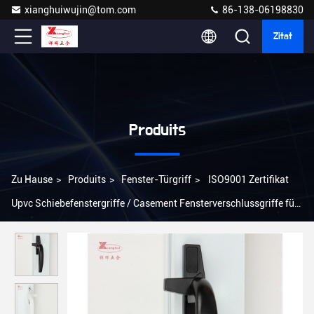
xianghuiwujin@tom.com
86-138-06198830
Zitat
Produits
Zu Hause
>
Produits
>
Fenster-Türgriff
>
ISO9001 Zertifikat
Upvc Schiebefenstergriffe / Casement Fensterverschlussgriffe für
Hotel