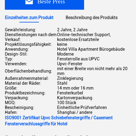
Beste Preis
Einzelheiten zum Produkt
Beschreibung des Produkts
Gewährleistung:
2 Jahre, 2 Jahre
Dienstleistungen nach dem
Online-technischer Support,
Verkauf:
kostenlose Ersatzteile
Projektlösungsfähigkeit:
keine
Anwendung:
Hotel Villa Apartment Bürogebäude
Design-Stil:
Moderne
Typ:
Fensterrolle aus UPVC
Verwenden:
Upvc-Fenster
mit einer Breite von nicht mehr als 20
Oberflächenbehandlung:
mm
Außenrahmenmaterial:
Zinklegierung
Material der Räder:
Stahl
Größe:
14 mm oder 16 mm
Produktbezeichnung:
Fensterkurbel
Verpackung:
Kartonverpackung
MOQ:
100 Stück
Bescheinigung:
Einheitliche Prüfverfahren
Hafen:
Shanghai / andere
ISO9001 Zertifikat Upvc Schiebefenstergriffe / Casement
Fensterverschlussgriffe für Hotel