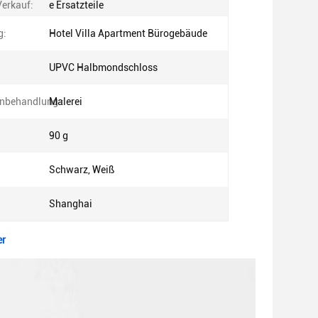
erkauf:
e Ersatzteile
g:
Hotel Villa Apartment Bürogebäude
UPVC Halbmondschloss
nbehandlung::
Malerei
90 g
Schwarz, Weiß
Shanghai
er