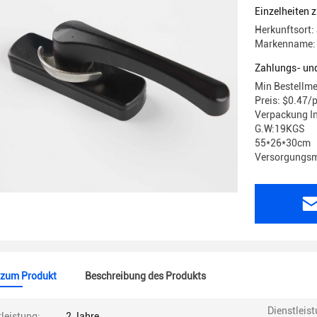
Einzelheiten 
Herkunftsort:
Markenname: 
Zahlungs- un
Min Bestellme
Preis: $0.47/
Verpackung In
G.W:19KGS
55*26*30cm
Versorgungsma
 zum Produkt
Beschreibung des Produkts
Dienstleis
leistung:
2 Jahre