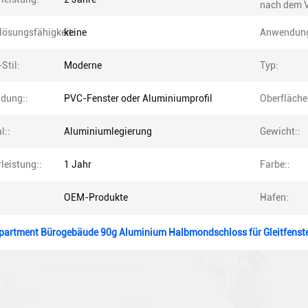
nach dem V
lösungsfähigkeit:
keine
Anwendun
Stil:
Moderne
Typ:
dung::
PVC-Fenster oder Aluminiumprofil
Oberfläche
l::
Aluminiumlegierung
Gewicht::
leistung::
1 Jahr
Farbe::
OEM-Produkte
Hafen:
 Apartment Bürogebäude 90g Aluminium Halbmondschloss für Gleitfenst