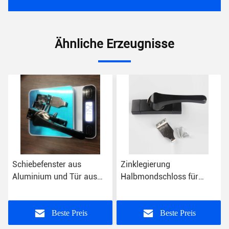
Ähnliche Erzeugnisse
Schiebefenster aus
Zinklegierung
Aluminium und Tür aus
Halbmondschloss für
UPVC mit
Schiebefenster im Hotel
Halbmondschloss mit
Villa Apartment Office
Haken aus Zinklegierung
Building
Beste Preis
Beste Preis