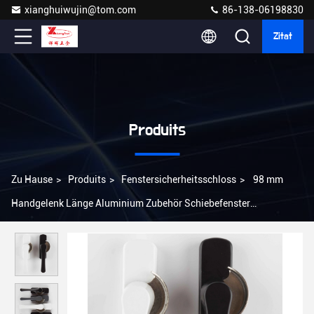
xianghuiwujin@tom.com
86-138-06198830
Zitat
Produits
Zu Hause
>
Produits
>
Fenstersicherheitsschloss
>
98 mm
Handgelenk Länge Aluminium Zubehör Schiebefenster
Halbmondschloss mit Haken Gewicht 119g