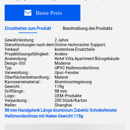
Beste Preis
Einzelheiten zum Produkt
Beschreibung des Produkts
Gewährleistung:
2 Jahre
Dienstleistungen nach dem
Online-technischer Support,
Verkauf:
kostenlose Ersatzteile
Projektlösungsfähigkeit:
Andere
Anwendung:
Hotel Villa Apartment Bürogebäude
Design-Stil:
Moderne
Typ:
UPVC Halbmondschloss
Verwendung::
Upvc-Fenster
Oberflächenbehandlung::
Malerei
Karosseriematerial::
Aluminiumlegierung
Gewicht::
119g
Grifflänge::
98 mm
Logo::
OEM-Produkte
Verpackung::
200 Stück/Karton
Hafen:
Shanghai
98 mm Handgelenk Länge Aluminium Zubehör Schiebefenster
Halbmondschloss mit Haken Gewicht 119g